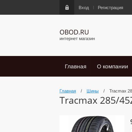
Вход
Регистрация
OBOD.RU
интернет магазин
Главная
О компании
Главная
/
Шины
/
Tracmax 28
Tracmax 285/45Z