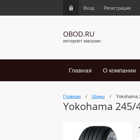
Вход
Регистрация
OBOD.RU
интернет магазин
Главная
О компании
Главная
/
Шины
/
Yokohama 
Yokohama 245/4